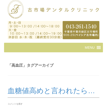
コ
MENU
ン
テ
ン
ツ
「
高血圧
」タグアーカイブ
へ
ス
キ
ッ
プ
血糖値高めと言われたら…
コメントを残す