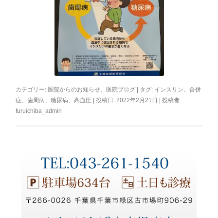
カテゴリー:
医院からのお知らせ
、
医院ブログ
| タグ:
インスリン
、
合併
症
、
歯周病
、
糖尿病
、
高血圧
| 投稿日:
2022年2月21日
|
投稿者:
furuichiba_admin