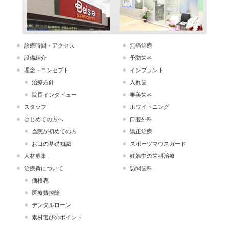
診療時間・アクセス
無痛治療
設備紹介
予防歯科
理念・コンセプト
インプラント
治療方針
入れ歯
院長インタビュー
審美歯科
スタッフ
ホワイトニング
はじめての方へ
口腔外科
当院が初めての方
矯正治療
お口の基礎知識
スポーツマウスガード
人材募集
妊娠中の歯科治療
治療費について
訪問歯科
価格表
医療費控除
デンタルローン
素材選びのポイント