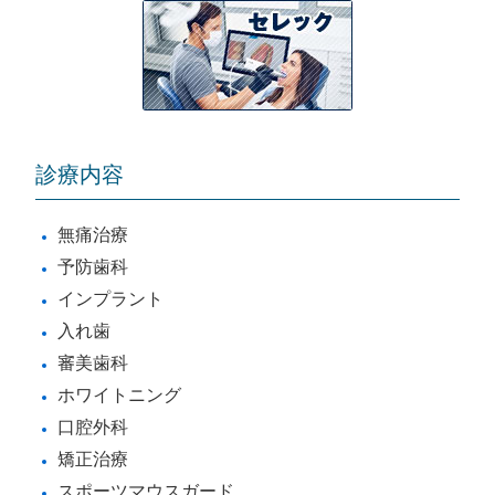
診療内容
無痛治療
予防歯科
インプラント
入れ歯
審美歯科
ホワイトニング
口腔外科
矯正治療
スポーツマウスガード