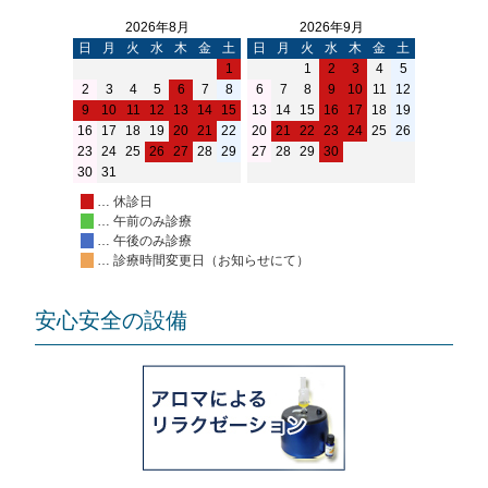
2026年8月
2026年9月
日
月
火
水
木
金
土
日
月
火
水
木
金
土
1
1
2
3
4
5
2
3
4
5
6
7
8
6
7
8
9
10
11
12
9
10
11
12
13
14
15
13
14
15
16
17
18
19
16
17
18
19
20
21
22
20
21
22
23
24
25
26
23
24
25
26
27
28
29
27
28
29
30
30
31
… 休診日
… 午前のみ診療
… 午後のみ診療
… 診療時間変更日（お知らせにて）
安心安全の設備