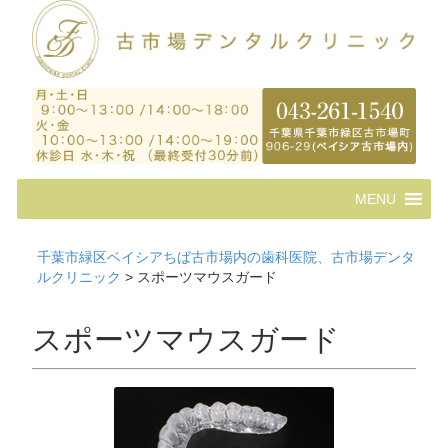
コ
MENU
ン
テ
ン
千葉市緑区ベイシアちば古市場内の歯科医院、古市場デンタ
ツ
ルクリニック
>
スポーツマウスガード
へ
ス
キ
スポーツマウスガード
ッ
プ