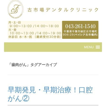
コ
MENU
ン
テ
ン
ツ
「
歯肉がん
」タグアーカイブ
へ
ス
キ
ッ
プ
早期発見・早期治療！口腔
がん②