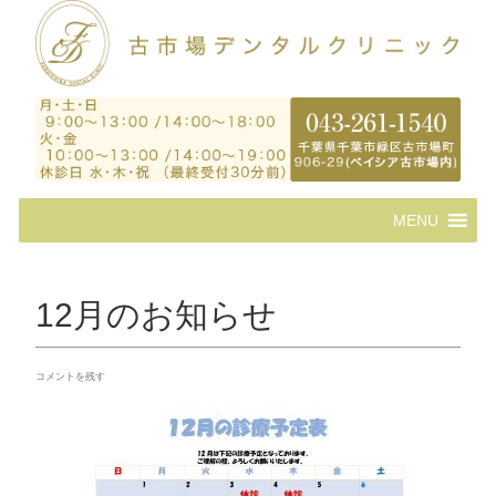
コ
MENU
ン
テ
ン
ツ
12月のお知らせ
へ
ス
キ
コメントを残す
ッ
プ