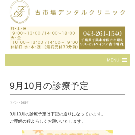
コ
MENU
ン
テ
ン
ツ
9月10月の診療予定
へ
ス
キ
コメントを残す
ッ
プ
9月10月の診療予定は下記の通りになっています。
ご理解の程よろしくお願いいたします。