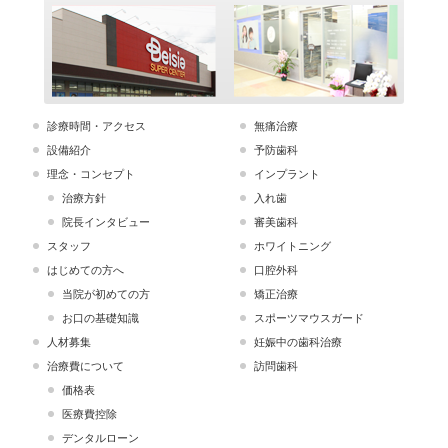
診療時間・アクセス
無痛治療
設備紹介
予防歯科
理念・コンセプト
インプラント
治療方針
入れ歯
院長インタビュー
審美歯科
スタッフ
ホワイトニング
はじめての方へ
口腔外科
当院が初めての方
矯正治療
お口の基礎知識
スポーツマウスガード
人材募集
妊娠中の歯科治療
治療費について
訪問歯科
価格表
医療費控除
デンタルローン