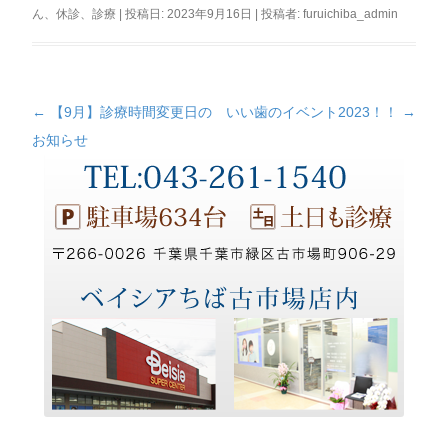
ん
、
休診
、
診療
| 投稿日:
2023年9月16日
|
投稿者:
furuichiba_admin
←
【9月】診療時間変更日の
いい歯のイベント2023！！
→
投
お知らせ
稿
ナ
ビ
ゲ
ー
シ
ョ
ン