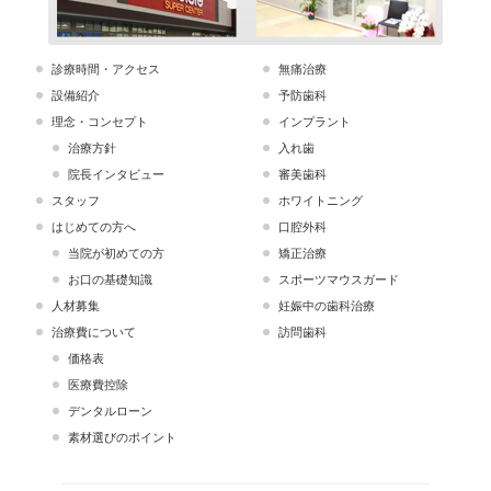
診療時間・アクセス
無痛治療
設備紹介
予防歯科
理念・コンセプト
インプラント
治療方針
入れ歯
院長インタビュー
審美歯科
スタッフ
ホワイトニング
はじめての方へ
口腔外科
当院が初めての方
矯正治療
お口の基礎知識
スポーツマウスガード
人材募集
妊娠中の歯科治療
治療費について
訪問歯科
価格表
医療費控除
デンタルローン
素材選びのポイント