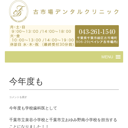
コ
MENU
ン
テ
ン
ツ
今年度も
へ
ス
キ
コメントを残す
ッ
プ
今年度も学校歯科医として
千葉市立泉谷小学校と千葉市立おゆみ野南小学校を担当する
ことになりました！！