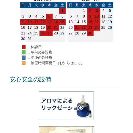
日
月
火
水
木
金
土
日
月
火
水
木
金
土
1
1
2
3
4
5
2
3
4
5
6
7
8
6
7
8
9
10
11
12
9
10
11
12
13
14
15
13
14
15
16
17
18
19
16
17
18
19
20
21
22
20
21
22
23
24
25
26
23
24
25
26
27
28
29
27
28
29
30
30
31
… 休診日
… 午前のみ診療
… 午後のみ診療
… 診療時間変更日（お知らせにて）
安心安全の設備