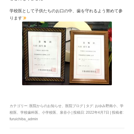
学校医として子供たちのお口の中、歯を守れるよう努めて参
ります
カテゴリー:
医院からのお知らせ
、
医院ブログ
| タグ:
おゆみ野南小
、
学
校医
、
学校歯科医
、
小学校医
、
泉谷小
| 投稿日:
2022年4月7日
|
投稿者:
furuichiba_admin