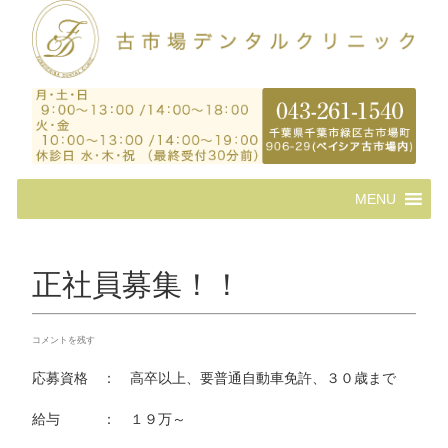
コ
MENU
ン
テ
ン
ツ
正社員募集！！
へ
ス
キ
コメントを残す
ッ
プ
応募資格 ： 高卒以上、要普通自動車免許、３０歳まで
給与 ： １９万～