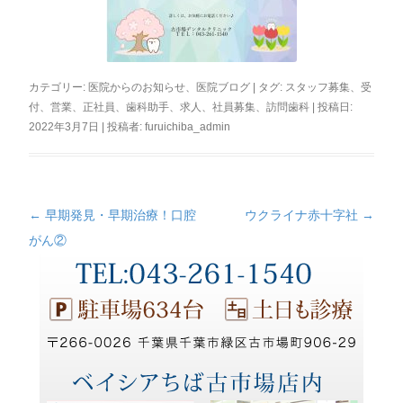
カテゴリー:
医院からのお知らせ
、
医院ブログ
| タグ:
スタッフ募集
、
受
付
、
営業
、
正社員
、
歯科助手
、
求人
、
社員募集
、
訪問歯科
| 投稿日:
2022年3月7日
|
投稿者:
furuichiba_admin
←
早期発見・早期治療！口腔
ウクライナ赤十字社
→
投
がん②
稿
ナ
ビ
ゲ
ー
シ
ョ