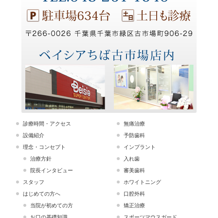
診療時間・アクセス
無痛治療
設備紹介
予防歯科
理念・コンセプト
インプラント
治療方針
入れ歯
院長インタビュー
審美歯科
スタッフ
ホワイトニング
はじめての方へ
口腔外科
当院が初めての方
矯正治療
お口の基礎知識
スポーツマウスガード