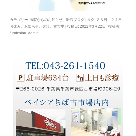
カテゴリー:
医院からのお知らせ
、
医院ブログ
| タグ:
２３日
、
２４日
、
お休み
、
お知らせ
、
休診
、
古市場
| 投稿日:
2022年3月22日
|
投稿者:
furuichiba_admin