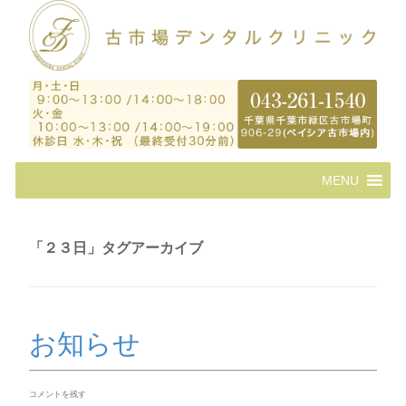
コ
MENU
ン
テ
ン
ツ
「
２３日
」タグアーカイブ
へ
ス
キ
ッ
プ
お知らせ
コメントを残す