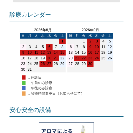
診療カレンダー
2026年8月
2026年9月
日
月
火
水
木
金
土
日
月
火
水
木
金
土
1
1
2
3
4
5
2
3
4
5
6
7
8
6
7
8
9
10
11
12
9
10
11
12
13
14
15
13
14
15
16
17
18
19
16
17
18
19
20
21
22
20
21
22
23
24
25
26
23
24
25
26
27
28
29
27
28
29
30
30
31
… 休診日
… 午前のみ診療
… 午後のみ診療
… 診療時間変更日（お知らせにて）
安心安全の設備