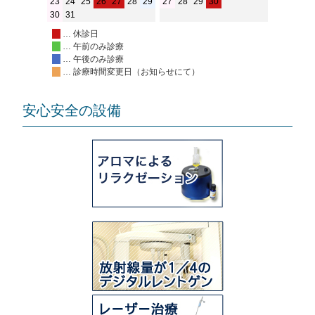
23
24
25
26
27
28
29
27
28
29
30
30
31
… 休診日
… 午前のみ診療
… 午後のみ診療
… 診療時間変更日（お知らせにて）
安心安全の設備