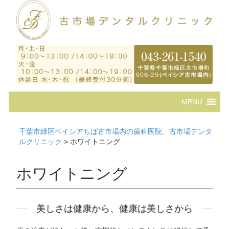
コ
MENU
ン
テ
ン
千葉市緑区ベイシアちば古市場内の歯科医院、古市場デンタ
ツ
ルクリニック
>
ホワイトニング
へ
ス
キ
ホワイトニング
ッ
プ
美しさは健康から、健康は美しさから