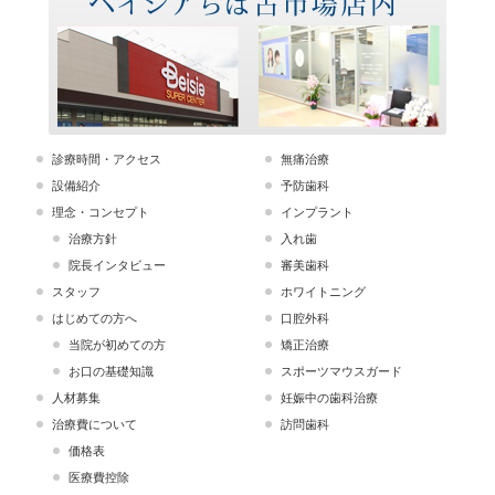
診療時間・アクセス
無痛治療
設備紹介
予防歯科
理念・コンセプト
インプラント
治療方針
入れ歯
院長インタビュー
審美歯科
スタッフ
ホワイトニング
はじめての方へ
口腔外科
当院が初めての方
矯正治療
お口の基礎知識
スポーツマウスガード
人材募集
妊娠中の歯科治療
治療費について
訪問歯科
価格表
医療費控除