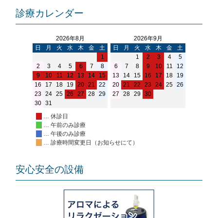
診療カレンダー
2026年8月
2026年9月
日
月
火
水
木
金
土
日
月
火
水
木
金
土
1
1
2
3
4
5
2
3
4
5
6
7
8
6
7
8
9
10
11
12
9
10
11
12
13
14
15
13
14
15
16
17
18
19
16
17
18
19
20
21
22
20
21
22
23
24
25
26
23
24
25
26
27
28
29
27
28
29
30
30
31
… 休診日
… 午前のみ診療
… 午後のみ診療
… 診療時間変更日（お知らせにて）
安心安全の設備