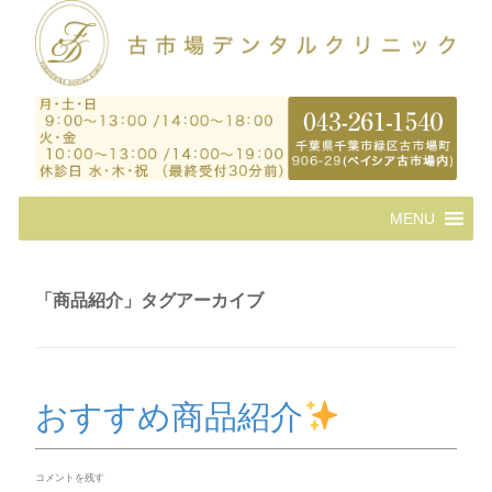
コ
MENU
ン
テ
ン
ツ
「
商品紹介
」タグアーカイブ
へ
ス
キ
ッ
プ
おすすめ商品紹介
コメントを残す