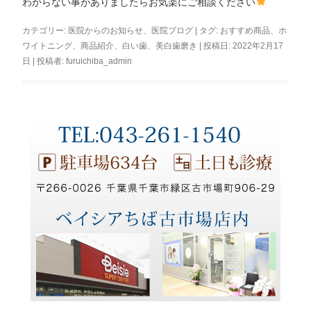
わからない事がありましたらお気楽にご相談ください
カテゴリー:
医院からのお知らせ
、
医院ブログ
| タグ:
おすすめ商品
、
ホ
ワイトニング
、
商品紹介
、
白い歯
、
美白歯磨き
| 投稿日:
2022年2月17
日
|
投稿者:
furuichiba_admin