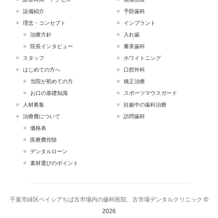
設備紹介
予防歯科
理念・コンセプト
インプラント
治療方針
入れ歯
院長インタビュー
審美歯科
スタッフ
ホワイトニング
はじめての方へ
口腔外科
当院が初めての方
矯正治療
お口の基礎知識
スポーツマウスガード
人材募集
妊娠中の歯科治療
治療費について
訪問歯科
価格表
医療費控除
デンタルローン
素材選びのポイント
千葉市緑区ベイシアちば古市場内の歯科医院、古市場デンタルクリニック
©
2026