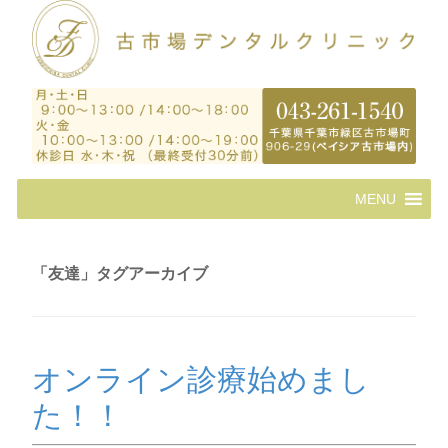
コ
MENU
ン
テ
ン
ツ
「
友達
」タグアーカイブ
へ
ス
キ
ッ
プ
オンライン診療始めまし
た！！