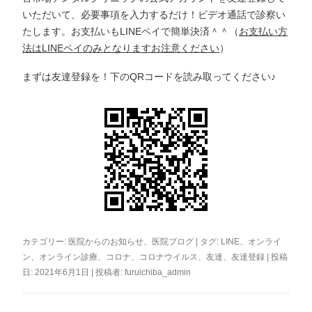
いただいて、必要事項を入力するだけ！ビデオ通話で診察い
たします。お支払いもLINEペイで簡単決済＾＾（
お支払い方
法はLINEペイのみとなりますお注意ください
）
まずは友達登録を！下のQRコードを読み取ってください♪
カテゴリー:
医院からのお知らせ
、
医院ブログ
| タグ:
LINE
、
オンライ
ン
、
オンライン診療
、
コロナ
、
コロナウイルス
、
友達
、
友達登録
| 投稿
日:
2021年6月1日
|
投稿者:
furuichiba_admin