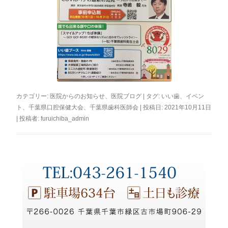
カテゴリー:
医院からのお知らせ
、
医院ブログ
| タグ:
いい歯
、
イベン
ト
、
千葉県口腔保健大会
、
千葉県歯科医師会
| 投稿日:
2021年10月11日
|
投稿者:
furuichiba_admin