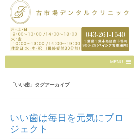
コ
MENU
ン
テ
ン
ツ
「
いい歯
」タグアーカイブ
へ
ス
キ
ッ
プ
いい歯は毎日を元気にプロ
ジェクト