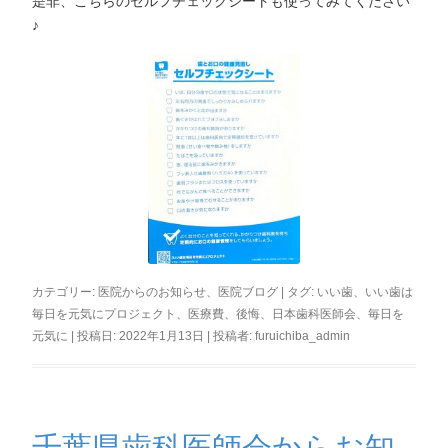
是非、こちらのセルフチェックシートも使ってみてください
♪
カテゴリー:
医院からのお知らせ
、
医院ブログ
| タグ:
いい歯
、
いい歯は
毎日を元気にプロジェクト
、
医療費
、
後悔
、
日本歯科医師会
、
毎日を
元気に
| 投稿日:
2022年1月13日
|
投稿者:
furuichiba_admin
千葉県歯科医師会からお知