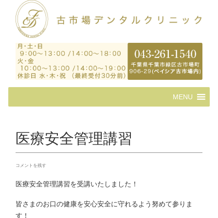
コ
MENU
ン
テ
ン
ツ
医療安全管理講習
へ
ス
キ
コメントを残す
ッ
プ
医療安全管理講習を受講いたしました！
皆さまのお口の健康を安心安全に守れるよう努めて参りま
す！