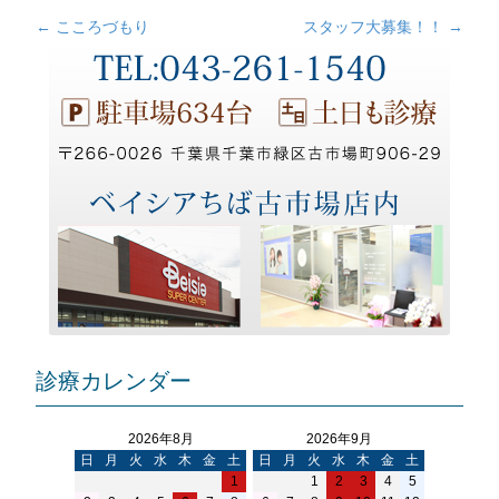
←
こころづもり
スタッフ大募集！！
→
投
稿
ナ
ビ
ゲ
ー
シ
ョ
ン
診療カレンダー
2026年8月
2026年9月
日
月
火
水
木
金
土
日
月
火
水
木
金
土
1
1
2
3
4
5