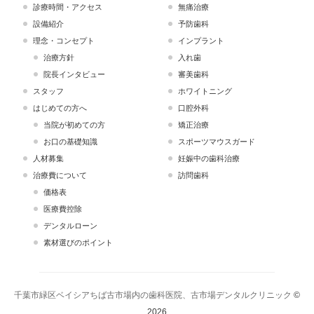
診療時間・アクセス
無痛治療
設備紹介
予防歯科
理念・コンセプト
インプラント
治療方針
入れ歯
院長インタビュー
審美歯科
スタッフ
ホワイトニング
はじめての方へ
口腔外科
当院が初めての方
矯正治療
お口の基礎知識
スポーツマウスガード
人材募集
妊娠中の歯科治療
治療費について
訪問歯科
価格表
医療費控除
デンタルローン
素材選びのポイント
千葉市緑区ベイシアちば古市場内の歯科医院、古市場デンタルクリニック
©
2026