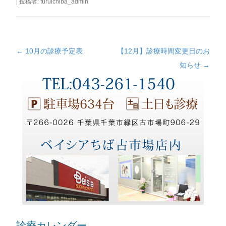
|
投稿者:
furuichiba_admin
←
10月の診療予定表
【12月】診療時間変更日のお
投
知らせ
→
稿
ナ
ビ
ゲ
ー
シ
ョ
ン
診療カレンダー