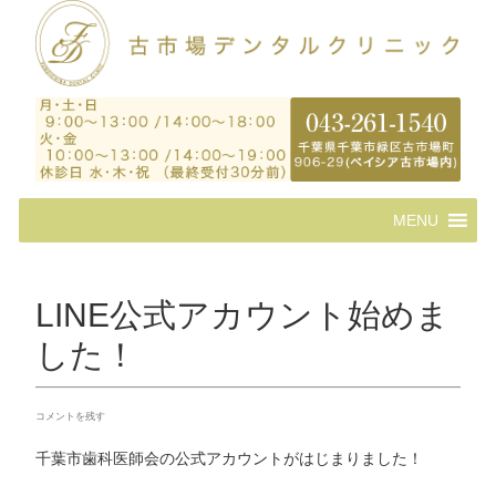
コ
MENU
ン
テ
ン
ツ
LINE公式アカウント始めま
へ
ス
した！
キ
ッ
プ
コメントを残す
千葉市歯科医師会の公式アカウントがはじまりました！