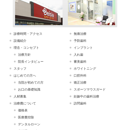
診療時間・アクセス
無痛治療
設備紹介
予防歯科
理念・コンセプト
インプラント
治療方針
入れ歯
院長インタビュー
審美歯科
スタッフ
ホワイトニング
はじめての方へ
口腔外科
当院が初めての方
矯正治療
お口の基礎知識
スポーツマウスガード
人材募集
妊娠中の歯科治療
治療費について
訪問歯科
価格表
医療費控除
デンタルローン