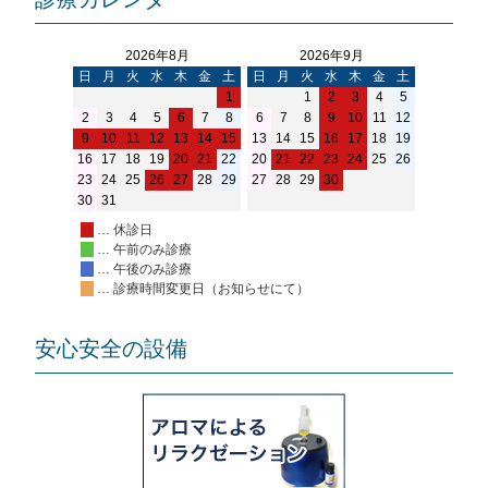
2026年8月
2026年9月
日
月
火
水
木
金
土
日
月
火
水
木
金
土
1
1
2
3
4
5
2
3
4
5
6
7
8
6
7
8
9
10
11
12
9
10
11
12
13
14
15
13
14
15
16
17
18
19
16
17
18
19
20
21
22
20
21
22
23
24
25
26
23
24
25
26
27
28
29
27
28
29
30
30
31
… 休診日
… 午前のみ診療
… 午後のみ診療
… 診療時間変更日（お知らせにて）
安心安全の設備