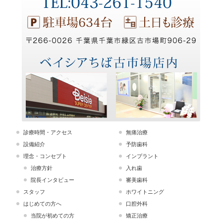
診療時間・アクセス
無痛治療
設備紹介
予防歯科
理念・コンセプト
インプラント
治療方針
入れ歯
院長インタビュー
審美歯科
スタッフ
ホワイトニング
はじめての方へ
口腔外科
当院が初めての方
矯正治療