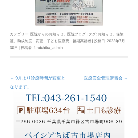
カテゴリー:
医院からのお知らせ
、
医院ブログ
| タグ:
お知らせ
、
保険
証
、
助成制度
、
変更
、
子ども医療費
、
後期高齢者
| 投稿日:
2023年7月
30日
|
投稿者:
furuichiba_admin
←
9月より診療時間が変更と
医療安全管理講習会
→
投
なります。
稿
ナ
ビ
ゲ
ー
シ