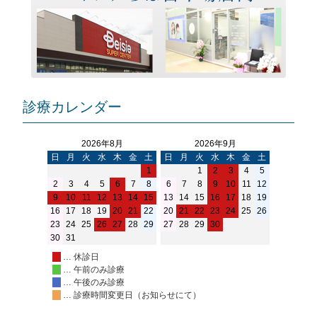
ョ
ン
診療カレンダー
2026年8月
2026年9月
日
月
火
水
木
金
土
日
月
火
水
木
金
土
1
1
2
3
4
5
2
3
4
5
6
7
8
6
7
8
9
10
11
12
9
10
11
12
13
14
15
13
14
15
16
17
18
19
16
17
18
19
20
21
22
20
21
22
23
24
25
26
23
24
25
26
27
28
29
27
28
29
30
30
31
… 休診日
… 午前のみ診療
… 午後のみ診療
… 診療時間変更日（お知らせにて）