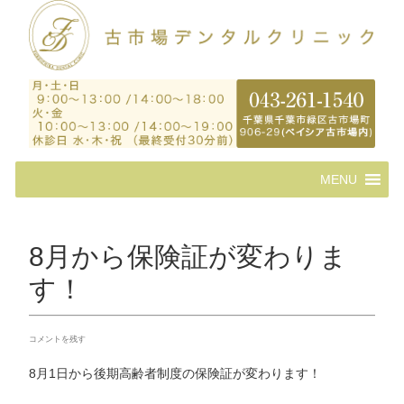
コ
MENU
ン
テ
ン
ツ
8月から保険証が変わりま
へ
ス
す！
キ
ッ
プ
コメントを残す
8月1日から後期高齢者制度の保険証が変わります！