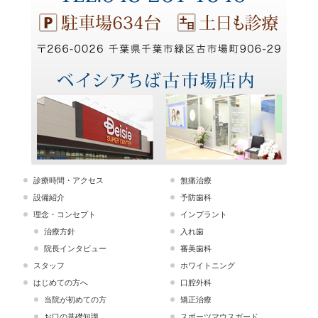
診療時間・アクセス
無痛治療
設備紹介
予防歯科
理念・コンセプト
インプラント
治療方針
入れ歯
院長インタビュー
審美歯科
スタッフ
ホワイトニング
はじめての方へ
口腔外科
当院が初めての方
矯正治療
お口の基礎知識
スポーツマウスガード