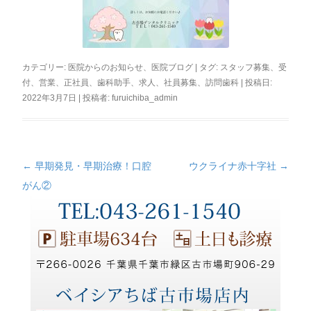
カテゴリー:
医院からのお知らせ
、
医院ブログ
| タグ:
スタッフ募集
、
受
付
、
営業
、
正社員
、
歯科助手
、
求人
、
社員募集
、
訪問歯科
| 投稿日:
2022年3月7日
|
投稿者:
furuichiba_admin
←
早期発見・早期治療！口腔
ウクライナ赤十字社
→
投
がん②
稿
ナ
ビ
ゲ
ー
シ
ョ