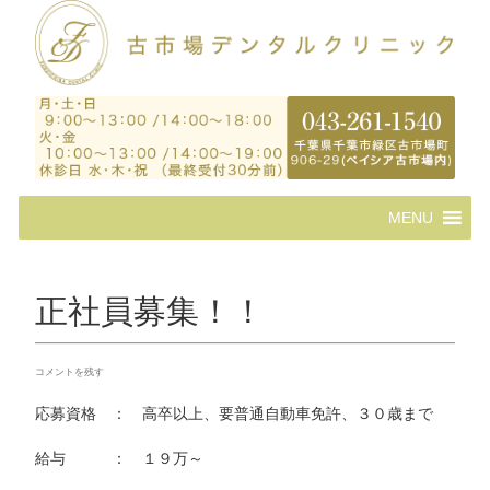
コ
MENU
ン
テ
ン
ツ
正社員募集！！
へ
ス
キ
コメントを残す
ッ
プ
応募資格 ： 高卒以上、要普通自動車免許、３０歳まで
給与 ： １９万～