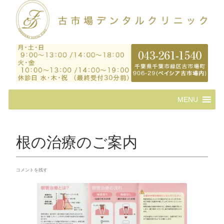
コ
MENU
ン
テ
ン
ツ
根の治療のご案内
へ
ス
キ
コメントを残す
ッ
プ