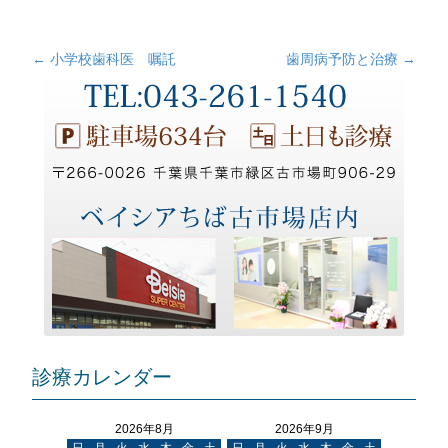
←
小学校歯科医 嘱託
歯周病予防と治療
→
投
稿
ナ
ビ
ゲ
ー
シ
ョ
ン
診療カレンダー
2026年8月
2026年9月
日
月
火
水
木
金
土
日
月
火
水
木
金
土