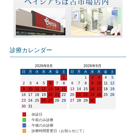
シ
ョ
ン
診療カレンダー
2026年8月
2026年9月
日
月
火
水
木
金
土
日
月
火
水
木
金
土
1
1
2
3
4
5
2
3
4
5
6
7
8
6
7
8
9
10
11
12
9
10
11
12
13
14
15
13
14
15
16
17
18
19
16
17
18
19
20
21
22
20
21
22
23
24
25
26
23
24
25
26
27
28
29
27
28
29
30
30
31
… 休診日
… 午前のみ診療
… 午後のみ診療
… 診療時間変更日（お知らせにて）