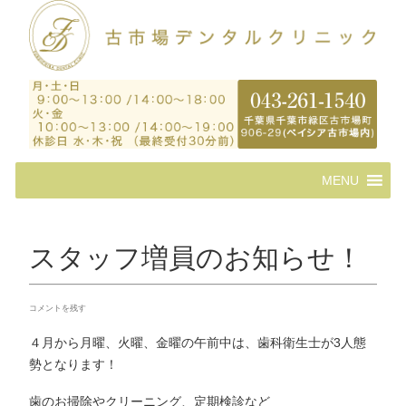
コ
MENU
ン
テ
ン
ツ
スタッフ増員のお知らせ！
へ
ス
キ
コメントを残す
ッ
プ
４月から月曜、火曜、金曜の午前中は、歯科衛生士が3人態
勢となります！
歯のお掃除やクリーニング、定期検診など