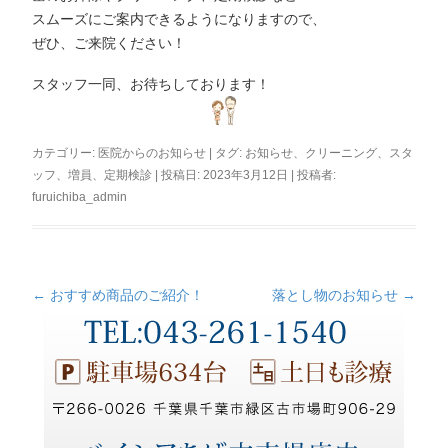
スムーズにご案内できるようになりますので、
ぜひ、ご来院ください！
スタッフ一同、お待ちしております！
カテゴリー:
医院からのお知らせ
| タグ:
お知らせ
、
クリーニング
、
スタ
ッフ
、
増員
、
定期検診
| 投稿日:
2023年3月12日
|
投稿者:
furuichiba_admin
←
おすすめ商品のご紹介！
落とし物のお知らせ
→
投
稿
ナ
ビ
ゲ
ー