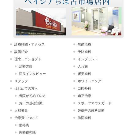
診療時間・アクセス
無痛治療
設備紹介
予防歯科
理念・コンセプト
インプラント
治療方針
入れ歯
院長インタビュー
審美歯科
スタッフ
ホワイトニング
はじめての方へ
口腔外科
当院が初めての方
矯正治療
お口の基礎知識
スポーツマウスガード
人材募集
妊娠中の歯科治療
治療費について
訪問歯科
価格表
医療費控除