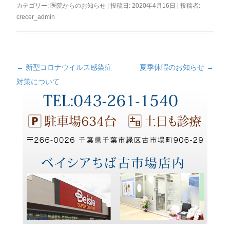
カテゴリー:
医院からのお知らせ
| 投稿日:
2020年4月16日
|
投稿者:
crecer_admin
←
新型コロナウイルス感染症
夏季休暇のお知らせ
→
投
対策について
稿
ナ
ビ
ゲ
ー
シ
ョ
ン