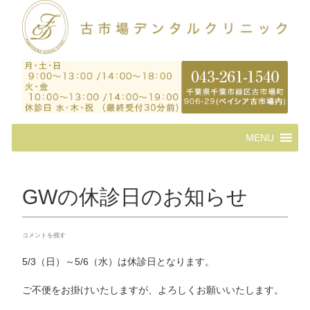
コ
MENU
ン
テ
ン
ツ
GWの休診日のお知らせ
へ
ス
キ
コメントを残す
ッ
プ
5/3（日）～5/6（水）は休診日となります。
ご不便をお掛けいたしますが、よろしくお願いいたします。