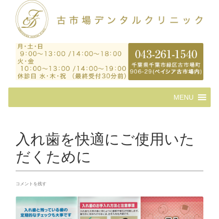
コ
MENU
ン
テ
ン
ツ
入れ歯を快適にご使用いた
へ
ス
だくために
キ
ッ
プ
コメントを残す