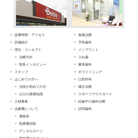
診療時間・アクセス
無痛治療
設備紹介
予防歯科
理念・コンセプト
インプラント
治療方針
入れ歯
院長インタビュー
審美歯科
スタッフ
ホワイトニング
はじめての方へ
口腔外科
当院が初めての方
矯正治療
お口の基礎知識
スポーツマウスガード
人材募集
妊娠中の歯科治療
治療費について
訪問歯科
価格表
医療費控除
デンタルローン