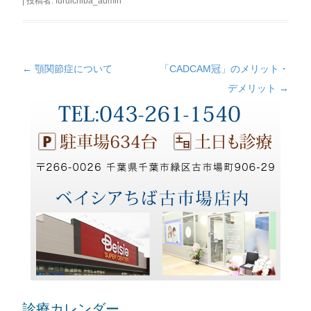
|
投稿者:
furuichiba_admin
←
顎関節症について
「CADCAM冠」のメリット・
投
デメリット
→
稿
ナ
ビ
ゲ
ー
シ
ョ
ン
診療カレンダー